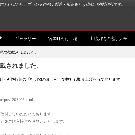
すけよしひろ)」ブランドの包丁製造・販売を行う山脇刃物製作所です。
内
ギャラリー
宿屋町刃付工場
山脇刃物の庖丁大全
号に掲載されました。
載されました。
刀剣・刃物特集の「打刃物のまちへ」で弊社も取り上げられております。
ne/post-202403.html
に取材していただいております。
売』をご購入検討をお願いいたします。