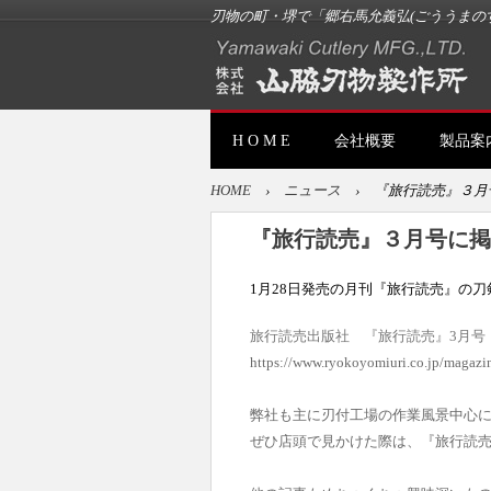
刃物の町・堺で「郷右馬允義弘(ごううまの
H O M E
会社概要
製品案
HOME
›
ニュース
›
『旅行読売』３月
『旅行読売』３月号に掲
1月28日発売の月刊『旅行読売』の
旅行読売出版社 『旅行読売』3月号
https://www.ryokoyomiuri.co.jp/magazi
弊社も主に刃付工場の作業風景中心
ぜひ店頭で見かけた際は、『旅行読