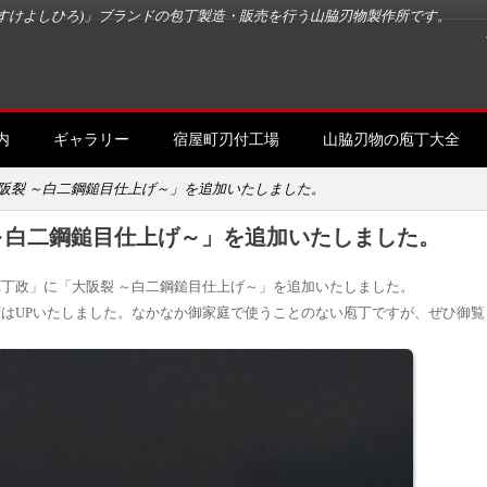
すけよしひろ)」ブランドの包丁製造・販売を行う山脇刃物製作所です。
内
ギャラリー
宿屋町刃付工場
山脇刃物の庖丁大全
阪裂 ～白二鋼鎚目仕上げ～」を追加いたしました。
～白二鋼鎚目仕上げ～」を追加いたしました。
丁政」に「大阪裂 ～白二鋼鎚目仕上げ～」を追加いたしました。
はUPいたしました。なかなか御家庭で使うことのない庖丁ですが、ぜひ御覧