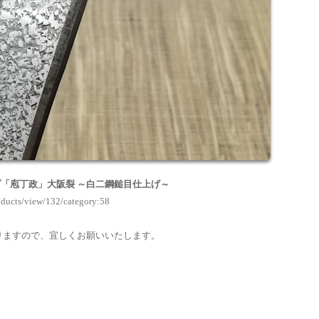
「庖丁政」大阪裂 ～白二鋼鎚目仕上げ～
ducts/view/132/category:58
りますので、宜しくお願いいたします。