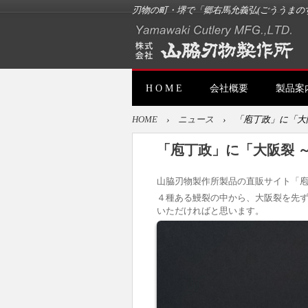
刃物の町・堺で「郷右馬允義弘(ごううまの
H O M E
会社概要
製品案
HOME
›
ニュース
›
「庖丁政」に「大
「庖丁政」に「大阪裂 
山脇刃物製作所製品の直販サイト「庖
４種ある鰻裂の中から、大阪裂を先ず
いただければと思います。