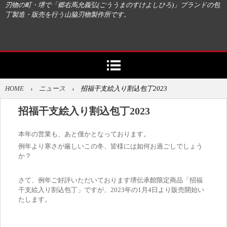
刃物の町・堺で「郷右馬允義弘(ごううまのすけよしひろ)」ブランドの包
丁製造・販売を行う山脇刃物製作所です。
HOME
›
ニュース
›
招福干支絵入り割込包丁2023
招福干支絵入り割込包丁2023
本年の営業も、あと僅かとなっております。
例年より寒さが厳しいこの冬、皆様には如何お過ごしでしょう
か？
さて、例年ご好評いただいております堺伝承館限定商品「招福
干支絵入り割込包丁」ですが、2023年の1月4日より販売開始い
たします。